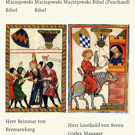
Maciejowski
Maciejowski
Maciejowski Bibel
(Fauchard)
Bibel
Bibel
Herr Reinmar von
Herr Leuthold von Seven
Brennenberg
Codex Manesse