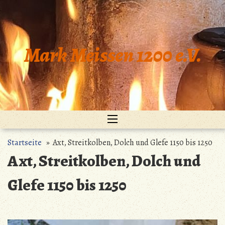
Zum
Inhalt
springen
Mark Meissen 1200 e.V.
Startseite
» Axt, Streitkolben, Dolch und Glefe 1150 bis 1250
Axt, Streitkolben, Dolch und
Glefe 1150 bis 1250