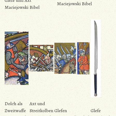
Glefe und Axt
Maciejowski Bibel
Maciejowski Bibel
Dolch als
Axt und
Zweitwaffe
Streitkolben
Glefen
Glefe