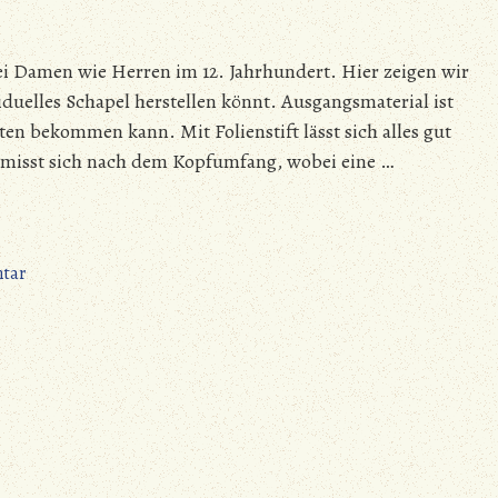
ei Damen wie Herren im 12. Jahrhundert. Hier zeigen wir
iduelles Schapel herstellen könnt. Ausgangsmaterial ist
n bekommen kann. Mit Folienstift lässt sich alles gut
bemisst sich nach dem Kopfumfang, wobei eine …
zu
tar
Ein
einfaches
Schapel