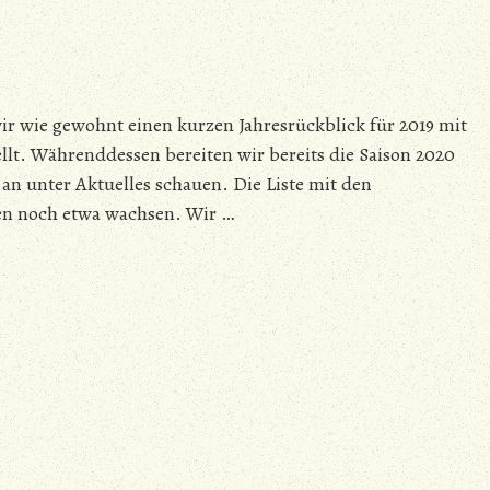
wir wie gewohnt einen kurzen Jahresrückblick für 2019 mit
llt. Währenddessen bereiten wir bereits die Saison 2020
an unter Aktuelles schauen. Die Liste mit den
en noch etwa wachsen. Wir …
zu
Rückblick
2019
ist
Online