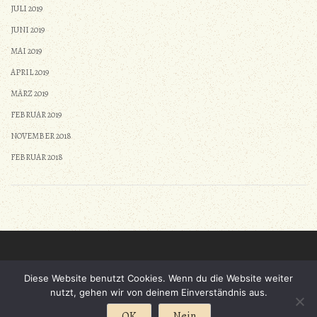
JULI 2019
JUNI 2019
MAI 2019
APRIL 2019
MÄRZ 2019
FEBRUAR 2019
NOVEMBER 2018
FEBRUAR 2018
Diese Website benutzt Cookies. Wenn du die Website weiter
Gestaltet von
Nasio Themes
||
Powered by
WordPress
nutzt, gehen wir von deinem Einverständnis aus.
OK
Nein