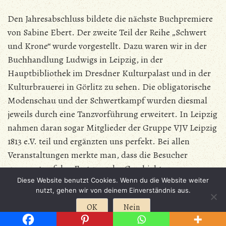
Den Jahresabschluss bildete die nächste Buchpremiere
von Sabine Ebert. Der zweite Teil der Reihe „Schwert
und Krone“ wurde vorgestellt. Dazu waren wir in der
Buchhandlung Ludwigs in Leipzig, in der
Hauptbibliothek im Dresdner Kulturpalast und in der
Kulturbrauerei in Görlitz zu sehen. Die obligatorische
Modenschau und der Schwertkampf wurden diesmal
jeweils durch eine Tanzvorführung erweitert. In Leipzig
nahmen daran sogar Mitglieder der Gruppe VJV Leipzig
1813 e.V. teil und ergänzten uns perfekt. Bei allen
Veranstaltungen merkte man, dass die Besucher
gespannt auf den Fortgang der Geschichte waren.
Diese Website benutzt Cookies. Wenn du die Website weiter
Anschließend an jede Veranstaltung beantworten wir
nutzt, gehen wir von deinem Einverständnis aus.
die Fragen der Besucher.
OK
Nein