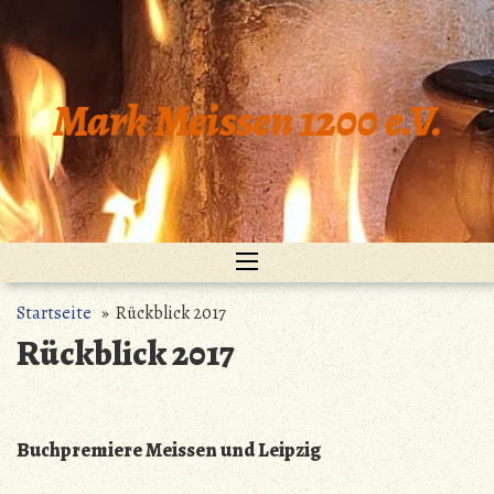
Zum
Inhalt
springen
Mark Meissen 1200 e.V.
Startseite
» Rückblick 2017
Rückblick 2017
Buchpremiere Meissen und Leipzig