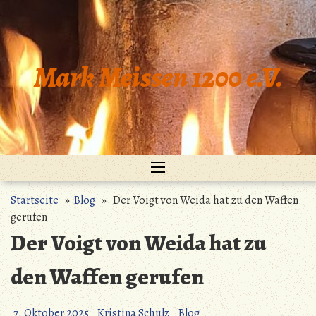
Zum
Inhalt
springen
Mark Meissen 1200 e.V.
Startseite
»
Blog
» Der Voigt von Weida hat zu den Waffen
gerufen
Der Voigt von Weida hat zu
den Waffen gerufen
7. Oktober 2025
Kristina Schulz
Blog