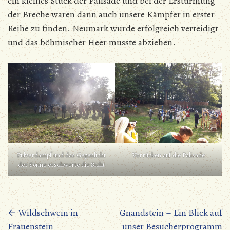
ein kleines Stück der Palisade und bei der Erstürmung
der Breche waren dann auch unsere Kämpfer in erster
Reihe zu finden. Neumark wurde erfolgreich verteidigt
und das böhmischer Heer musste abziehen.
Pulverdampf und das Gegenlicht
Vorrücken auf die Palisade
der Sonne erschwerte die Sicht
Beitragsnavigation
←
Wildschwein in
Gnandstein – Ein Blick auf
Frauenstein
unser Besucherprogramm