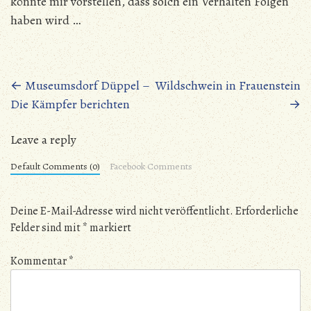
könnte mir vorstellen, dass solch ein Verhalten Folgen
haben wird …
Beitragsnavigation
←
Museumsdorf Düppel –
Wildschwein in Frauenstein
Die Kämpfer berichten
→
Leave a reply
Default Comments (0)
Facebook Comments
Deine E-Mail-Adresse wird nicht veröffentlicht.
Erforderliche
Felder sind mit
*
markiert
Kommentar
*