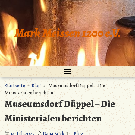
Zum
Inhalt
springen
Mark Meissen 1200 e.V.
Startseite
»
Blog
» Museumsdorf Düppel – Die
Ministerialen berichten
Museumsdorf Düppel – Die
Ministerialen berichten
14. Juli 2025
Dana Bock
Blog