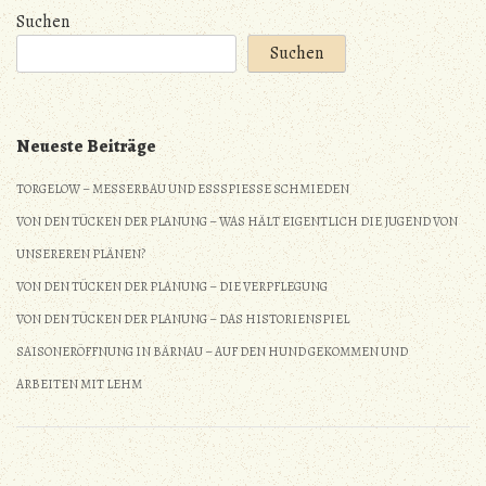
Schmalz
Suchen
gebacken
Suchen
Neueste Beiträge
TORGELOW – MESSERBAU UND ESSSPIESSE SCHMIEDEN
VON DEN TÜCKEN DER PLANUNG – WAS HÄLT EIGENTLICH DIE JUGEND VON
UNSEREREN PLÄNEN?
VON DEN TÜCKEN DER PLANUNG – DIE VERPFLEGUNG
VON DEN TÜCKEN DER PLANUNG – DAS HISTORIENSPIEL
SAISONERÖFFNUNG IN BÄRNAU – AUF DEN HUND GEKOMMEN UND
ARBEITEN MIT LEHM