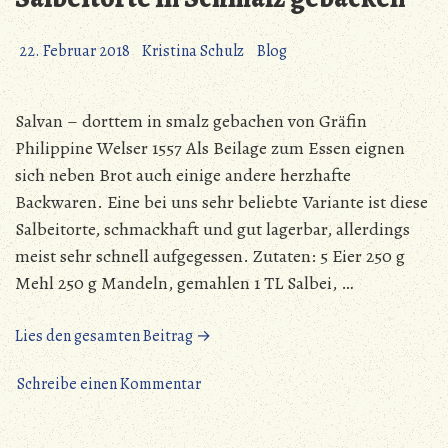
22. Februar 2018
Kristina Schulz
Blog
Salvan – dorttem in smalz gebachen von Gräfin
Philippine Welser 1557 Als Beilage zum Essen eignen
sich neben Brot auch einige andere herzhafte
Backwaren. Eine bei uns sehr beliebte Variante ist diese
Salbeitorte, schmackhaft und gut lagerbar, allerdings
meist sehr schnell aufgegessen. Zutaten: 5 Eier 250 g
Mehl 250 g Mandeln, gemahlen 1 TL Salbei, …
„Salbeitorte
Lies den gesamten Beitrag →
in
zu
Schmalz
Schreibe einen Kommentar
Salbeitorte
gebacken“
in