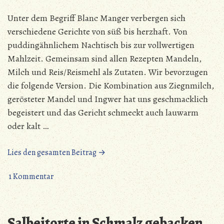
Unter dem Begriff Blanc Manger verbergen sich
verschiedene Gerichte von süß bis herzhaft. Von
puddingähnlichem Nachtisch bis zur vollwertigen
Mahlzeit. Gemeinsam sind allen Rezepten Mandeln,
Milch und Reis/Reismehl als Zutaten. Wir bevorzugen
die folgende Version. Die Kombination aus Ziegnmilch,
gerösteter Mandel und Ingwer hat uns geschmacklich
begeistert und das Gericht schmeckt auch lauwarm
oder kalt …
„Blanc
Lies den gesamten Beitrag →
Manger“
zu
1 Kommentar
Blanc
Manger
Salbeitorte in Schmalz gebacken