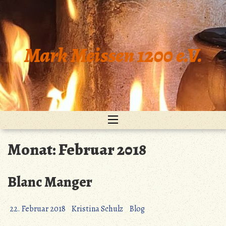
Zum
Inhalt
springen
Mark Meissen 1200 e.V.
Monat:
Februar 2018
Blanc Manger
22. Februar 2018
Kristina Schulz
Blog