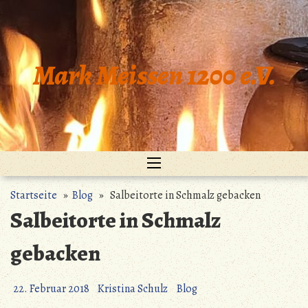
Zum
Inhalt
springen
Mark Meissen 1200 e.V.
Startseite
»
Blog
» Salbeitorte in Schmalz gebacken
Salbeitorte in Schmalz
gebacken
22. Februar 2018
Kristina Schulz
Blog