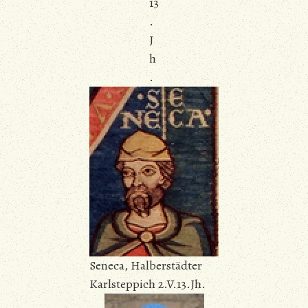
13
.
J
h
.
Seneca, Halberstädter
Karlsteppich 2.V.13.Jh.