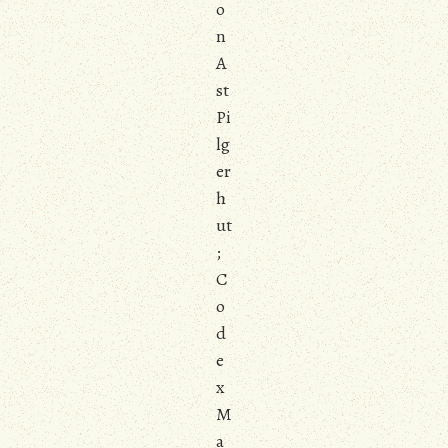
o
n
A
st
Pi
lg
er
h
ut
;
C
o
d
e
x
M
a