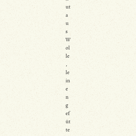
ut
a
u
s
W
ol
le
,
le
in
e
n
g
ef
üt
te