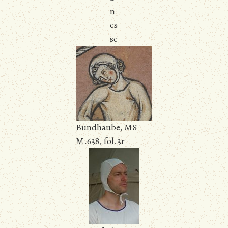
n
es
se
Bundhaube, MS
M.638, fol.3r