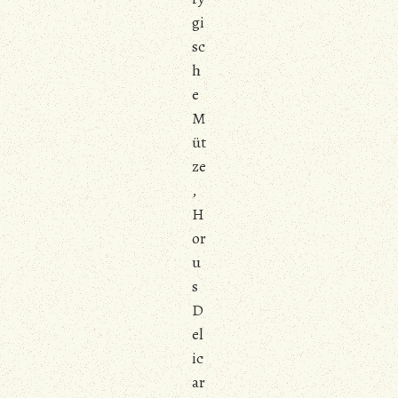
gi
sc
h
e
M
üt
ze
,
H
or
u
s
D
el
ic
ar