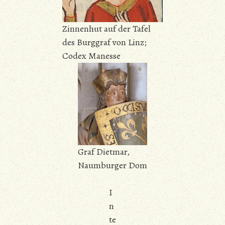
Zinnenhut auf der Tafel
des Burggraf von Linz;
Codex Manesse
Graf Dietmar,
Naumburger Dom
I
n
te