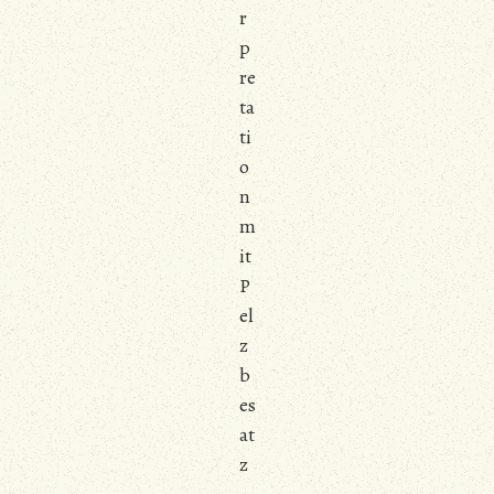
r
p
re
ta
ti
o
n
m
it
P
el
z
b
es
at
z