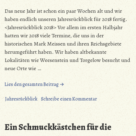
Das neue Jahr ist schon ein paar Wochen alt und wir
haben endlich unseren Jahresrückblick für 2018 fertig.
<Jahresrückblick 2018> Vor allem im ersten Halbjahr
hatten wir 2018 viele Termine, die uns in der
historischen Mark Meissen und ihren Reichsgebiete
herumgeführt haben. Wir haben altbekannte
Lokalitäten wie Weesenstein und Torgelow besucht und
neue Orte wie …
„Das
Lies den gesamten Beitrag →
war
unser
zu
Jahresrückblick
Schreibe einen Kommentar
Jahr
Das
2018“
war
unser
Ein Schmuckkästchen für die
Jahr
2018