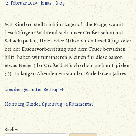
2. Februar 2019
Jonas
Blog
Mit Kindern stellt sich im Lager oft die Frage, womit
beschäftigen? Während sich unser Großer schon mit
Schachspielen, Holz- oder Näharbeiten beschäftigt oder
bei der Essensvorbereitung und dem Feuer bewachen
hilft, haben wir für unseren Kleinen für diese Saison
etwas Neues (der Große darf sicherlich auch mitspielen
;-)). In langen Abenden entstanden Ende letzen Jahres …
„Kinderspielzeug
Lies den gesamten Beitrag →
fürs
Lager“
zu
Holzburg
,
Kinder
,
Spielzeug
1 Kommentar
Kinderspielzeug
fürs
Lager
Suchen