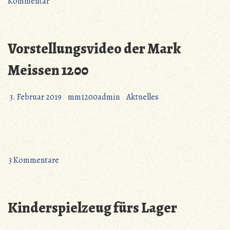
zu
die
Kommentar
Ein
Burggräfin“
Schmuckkästchen
für
Vorstellungsvideo der Mark
die
Burggräfin
Meissen 1200
3. Februar 2019
mm1200admin
Aktuelles
zu
3 Kommentare
Vorstellungsvideo
der
Mark
Kinderspielzeug fürs Lager
Meissen
1200