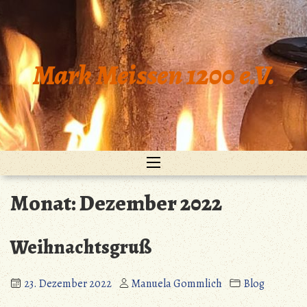
Zum
Inhalt
springen
Mark Meissen 1200 e.V.
Monat:
Dezember 2022
Weihnachtsgruß
23. Dezember 2022
Manuela Gommlich
Blog