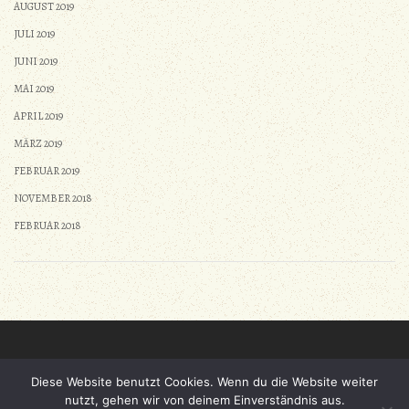
AUGUST 2019
JULI 2019
JUNI 2019
MAI 2019
APRIL 2019
MÄRZ 2019
FEBRUAR 2019
NOVEMBER 2018
FEBRUAR 2018
Diese Website benutzt Cookies. Wenn du die Website weiter
Gestaltet von
Nasio Themes
||
Powered by
WordPress
nutzt, gehen wir von deinem Einverständnis aus.