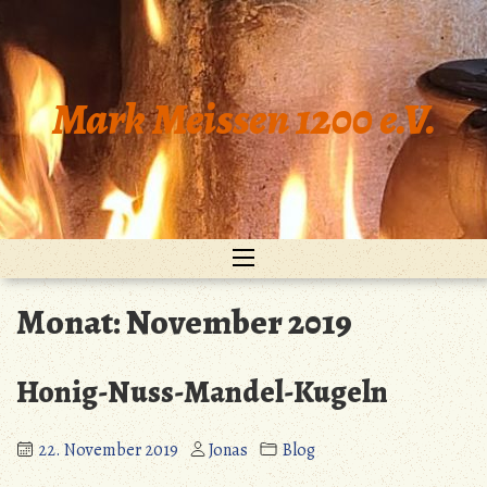
Zum
Inhalt
springen
Mark Meissen 1200 e.V.
Monat:
November 2019
Honig-Nuss-Mandel-Kugeln
22. November 2019
Jonas
Blog