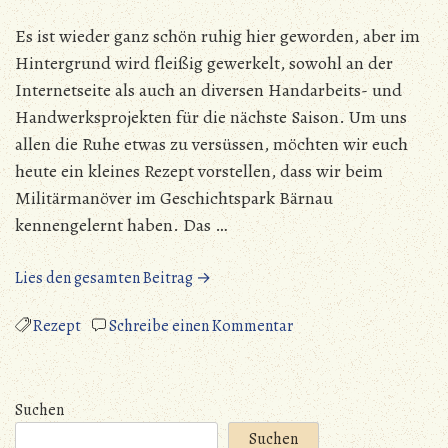
Es ist wieder ganz schön ruhig hier geworden, aber im
Hintergrund wird fleißig gewerkelt, sowohl an der
Internetseite als auch an diversen Handarbeits- und
Handwerksprojekten für die nächste Saison. Um uns
allen die Ruhe etwas zu versüssen, möchten wir euch
heute ein kleines Rezept vorstellen, dass wir beim
Militärmanöver im Geschichtspark Bärnau
kennengelernt haben. Das …
„Honig-
Lies den gesamten Beitrag →
Nuss-
Mandel-
zu
Rezept
Schreibe einen Kommentar
Kugeln“
Honig-
Nuss-
Mandel-
Suchen
Kugeln
Suchen