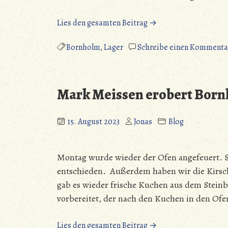
„Mark
Lies den gesamten Beitrag →
Meissen
erobert
Bornholm
,
Lager
Schreibe einen Kommenta
Bornholm
–
Die
Mark Meissen erobert Bornh
Reise
ist
zu
15. August 2023
Jonas
Blog
Ende“
Montag wurde wieder der Ofen angefeuert. Sta
entschieden. Außerdem haben wir die Kir
gab es wieder frische Kuchen aus dem Stein
vorbereitet, der nach den Kuchen in den 
„Mark
Lies den gesamten Beitrag →