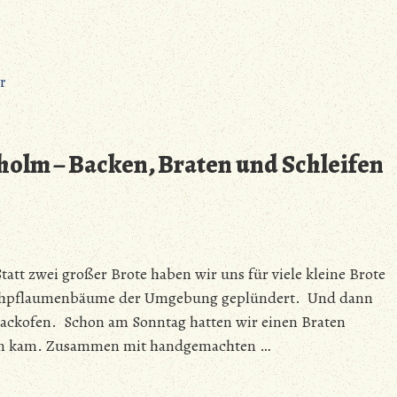
zu
r
Mark
Meissen
erobert
olm – Backen, Braten und Schleifen
Bornholm
–
Die
Reise
ist
tt zwei großer Brote haben wir uns für viele kleine Brote
zu
Ende
schpflaumenbäume der Umgebung geplündert. Und dann
backofen. Schon am Sonntag hatten wir einen Braten
Ofen kam. Zusammen mit handgemachten …