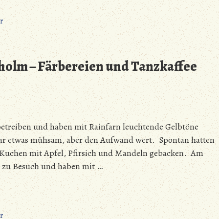
zu
r
Mark
Meissen
erobert
holm – Färbereien und Tanzkaffee
Bornholm
–
Backen,
Braten
und
betreiben und haben mit Rainfarn leuchtende Gelbtöne
Schleifen
 war etwas mühsam, aber den Aufwand wert. Spontan hatten
 Kuchen mit Apfel, Pfirsich und Mandeln gebacken. Am
i zu Besuch und haben mit …
zu
r