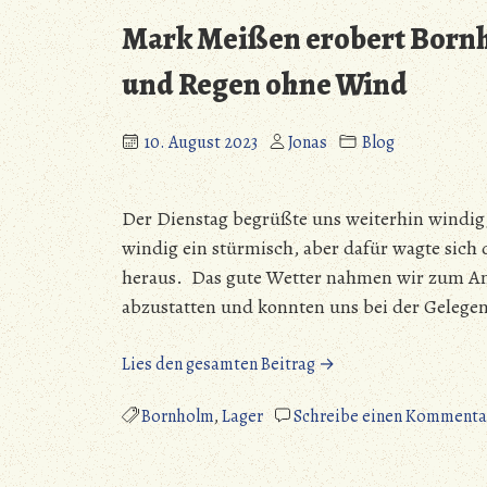
Haushaltstage“
Mark Meißen erobert Bornh
und Regen ohne Wind
10. August 2023
Jonas
Blog
Der Dienstag begrüßte uns weiterhin windi
windig ein stürmisch, aber dafür wagte sich
heraus. Das gute Wetter nahmen wir zum An
abzustatten und konnten uns bei der Gelegen
„Mark
Lies den gesamten Beitrag →
Meißen
erobert
Bornholm
,
Lager
Schreibe einen Kommenta
Bornholm
–