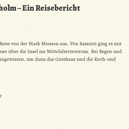
erobert
olm – Ein Reisebericht
Bornholm
–
Es
gibt
auch
Reise von der Mark Meissen aus. Von Sassnitz ging es mit
Wind
ohne
er über die Insel ins Mittelalterzentrum. Bei Regen und
Regen
ingewiesen, um dann das Gutshaus und die Koch-und
und
Regen
ohne
Wind
zu
r
Mark
Meissen
erobert
Bornholm