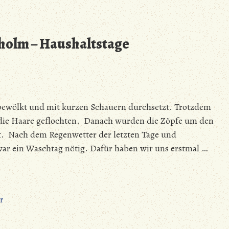
Mark
Meissen
erobert
holm – Haushaltstage
Bornholm
–
Färbereien
und
Tanzkaffee
 bewölkt und mit kurzen Schauern durchsetzt. Trotzdem
die Haare geflochten. Danach wurden die Zöpfe um den
t. Nach dem Regenwetter der letzten Tage und
 ein Waschtag nötig. Dafür haben wir uns erstmal …
zu
r
Mark
Meissen