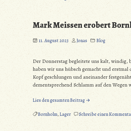
Bornholm
–
Färbereien
Mark Meissen erobert Born
und
Tanzkaffee“
11. August 2023
Jonas
Blog
Der Donnerstag begleitete uns kalt, windig,
haben wir uns hübsch gemacht und erstmal 
Kopf geschlungen und aneinander festgenäh
dementsprechend Schlamm auf den Wegen war
„Mark
Lies den gesamten Beitrag →
Meissen
erobert
Bornholm
,
Lager
Schreibe einen Kommenta
Bornholm
–