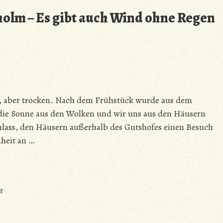
erobert
olm – Es gibt auch Wind ohne Regen
Bornholm
–
Haushaltstage
g, aber trocken. Nach dem Frühstück wurde aus dem
 die Sonne aus den Wolken und wir uns aus den Häusern
lass, den Häusern außerhalb des Gutshofes einen Besuch
heit an …
zu
r
Mark
Meißen