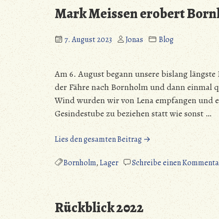
Es
Mark Meissen erobert Bornh
gibt
auch
Wind
7. August 2023
Jonas
Blog
ohne
Regen
Am 6. August begann unsere bislang längste 
und
Regen
der Fähre nach Bornholm und dann einmal qu
ohne
Wind wurden wir von Lena empfangen und e
Wind“
Gesindestube zu beziehen statt wie sonst …
„Mark
Lies den gesamten Beitrag →
Meissen
erobert
Bornholm
,
Lager
Schreibe einen Kommenta
Bornholm
–
Ein
Rückblick 2022
Reisebericht“