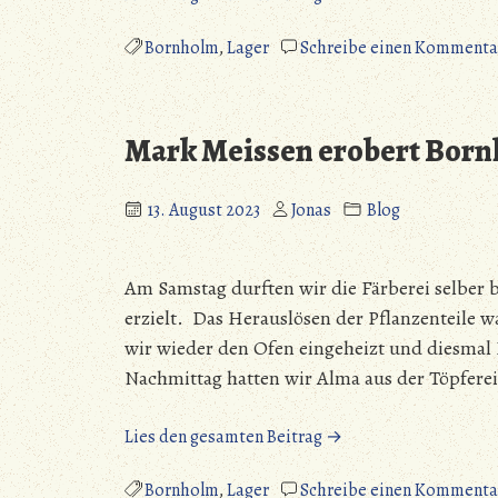
Meissen
erobert
Bornholm
,
Lager
Schreibe einen Kommenta
Bornholm
–
Backen,
Mark Meissen erobert Born
Braten
und
Schleifen“
13. August 2023
Jonas
Blog
Am Samstag durften wir die Färberei selber 
erzielt. Das Herauslösen der Pflanzenteile
wir wieder den Ofen eingeheizt und diesmal
Nachmittag hatten wir Alma aus der Töpfere
„Mark
Lies den gesamten Beitrag →
Meissen
erobert
Bornholm
,
Lager
Schreibe einen Kommenta