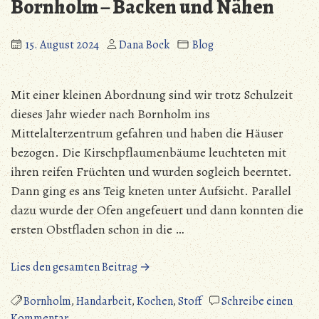
Bornholm – Backen und Nähen
und
Kappnähte
15. August 2024
Dana Bock
Blog
Mit einer kleinen Abordnung sind wir trotz Schulzeit
dieses Jahr wieder nach Bornholm ins
Mittelalterzentrum gefahren und haben die Häuser
bezogen. Die Kirschpflaumenbäume leuchteten mit
ihren reifen Früchten und wurden sogleich beerntet.
Dann ging es ans Teig kneten unter Aufsicht. Parallel
dazu wurde der Ofen angefeuert und dann konnten die
ersten Obstfladen schon in die …
„Bornholm
Lies den gesamten Beitrag →
–
Backen
Bornholm
,
Handarbeit
,
Kochen
,
Stoff
Schreibe einen
zu
und
Kommentar