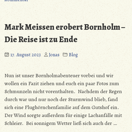
Bornholm
Nähen“
–
Backen
Mark Meissen erobert Bornholm –
und
Nähen
Die Reise ist zu Ende
17. August 2023
Jonas
Blog
Nun ist unser Bornholmabenteuer vorbei und wir
wollen ein Fazit ziehen und euch ein paar Fotos zum
Schmunzeln nicht vorenthalten. Nachdem der Regen
durch war und nur noch der Sturmwind blieb, fand
sich eine Flughörnchenfamilie auf dem Gutshof ein.
Der Wind sorgte außerdem für einige Lachanfälle mit
Schleier. Bei sonnigem Wetter ließ sich auch der …