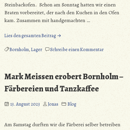
Steinbackofen. Schon am Sonntag hatten wir einen
Braten vorbereitet, der nach den Kuchen in den Ofen
kam. Zusammen mit handgemachten …
„Mark
Lies den gesamten Beitrag →
Meissen
erobert
zu
Bornholm
,
Lager
Schreibe einen Kommentar
Bornholm
Mark
–
Meissen
Backen,
erobert
Mark Meissen erobert Bornholm –
Braten
Bornholm
und
–
Färbereien und Tanzkaffee
Schleifen“
Backen,
Braten
13. August 2023
Jonas
Blog
und
Schleifen
Am Samstag durften wir die Färberei selber betreiben