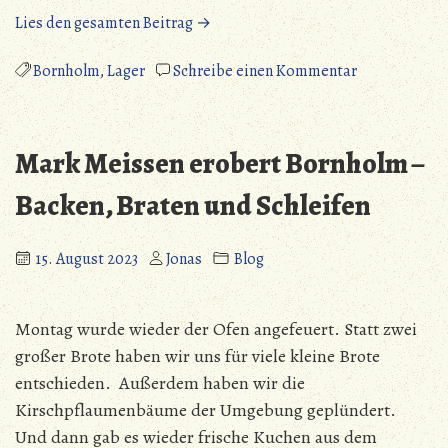
„Mark
Lies den gesamten Beitrag →
Meissen
erobert
zu
Bornholm
,
Lager
Schreibe einen Kommentar
Bornholm
Mark
–
Meissen
Die
erobert
Mark Meissen erobert Bornholm –
Reise
Bornholm
ist
–
Backen, Braten und Schleifen
zu
Die
Ende“
Reise
15. August 2023
Jonas
Blog
ist
zu
Ende
Montag wurde wieder der Ofen angefeuert. Statt zwei
großer Brote haben wir uns für viele kleine Brote
entschieden. Außerdem haben wir die
Kirschpflaumenbäume der Umgebung geplündert.
Und dann gab es wieder frische Kuchen aus dem