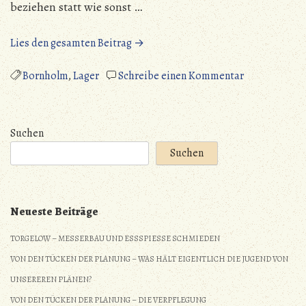
beziehen statt wie sonst …
„Mark
Lies den gesamten Beitrag →
Meissen
erobert
zu
Bornholm
,
Lager
Schreibe einen Kommentar
Bornholm
Mark
–
Meissen
Ein
erobert
Suchen
Reisebericht“
Bornholm
Suchen
–
Ein
Reisebericht
Neueste Beiträge
TORGELOW – MESSERBAU UND ESSSPIESSE SCHMIEDEN
VON DEN TÜCKEN DER PLANUNG – WAS HÄLT EIGENTLICH DIE JUGEND VON
UNSEREREN PLÄNEN?
VON DEN TÜCKEN DER PLANUNG – DIE VERPFLEGUNG