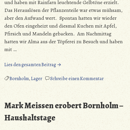
und haben mit Rainfarn leuchtende Gelbtöne erzielt.
Das Herauslösen der Pflanzenteile war etwas mühsam,
aber den Aufwand wert. Spontan hatten wir wieder
den Ofen eingeheizt und diesmal Kuchen mit Apfel,
Pfirsich und Mandeln gebacken. Am Nachmittag
hatten wir Alma aus der Töpferei zu Besuch und haben
mit …
„Mark
Lies den gesamten Beitrag →
Meissen
erobert
zu
Bornholm
,
Lager
Schreibe einen Kommentar
Bornholm
Mark
–
Meissen
Färbereien
erobert
Mark Meissen erobert Bornholm –
und
Bornholm
Tanzkaffee“
–
Haushaltstage
Färbereien
und