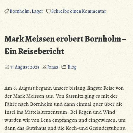
Meißen
erobert
zu
Bornholm
,
Lager
Schreibe einen Kommentar
Bornholm
Mark
–
Meißen
Es
erobert
Mark Meissen erobert Bornholm –
gibt
Bornholm
auch
–
Ein Reisebericht
Wind
Es
ohne
gibt
7. August 2023
Jonas
Blog
Regen
auch
und
Wind
Regen
ohne
Am 6. August begann unsere bislang längste Reise von
ohne
Regen
der Mark Meissen aus. Von Sassnitz ging es mit der
Wind“
und
Fähre nach Bornholm und dann einmal quer über die
Regen
ohne
Insel ins Mittelalterzentrum. Bei Regen und Wind
Wind
wurden wir von Lena empfangen und eingewiesen, um
dann das Gutshaus und die Koch-und Gesindestube zu