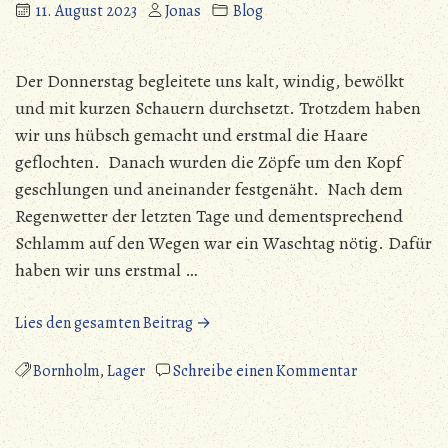
11. August 2023
Jonas
Blog
Tanzkaffee
Der Donnerstag begleitete uns kalt, windig, bewölkt
und mit kurzen Schauern durchsetzt. Trotzdem haben
wir uns hübsch gemacht und erstmal die Haare
geflochten. Danach wurden die Zöpfe um den Kopf
geschlungen und aneinander festgenäht. Nach dem
Regenwetter der letzten Tage und dementsprechend
Schlamm auf den Wegen war ein Waschtag nötig. Dafür
haben wir uns erstmal …
„Mark
Lies den gesamten Beitrag →
Meissen
erobert
zu
Bornholm
,
Lager
Schreibe einen Kommentar
Bornholm
Mark
–
Meissen
Haushaltstage“
erobert