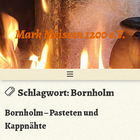
Zum
Inhalt
springen
Mark Meissen 1200 e.V.
Schlagwort:
Bornholm
Bornholm – Pasteten und
Kappnähte