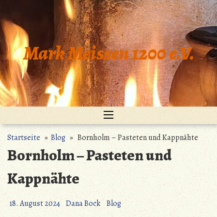
Zum
Inhalt
springen
Mark Meissen 1200 e.V.
Startseite
»
Blog
» Bornholm – Pasteten und Kappnähte
Bornholm – Pasteten und
Kappnähte
18. August 2024
Dana Bock
Blog