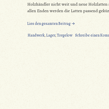
Holzhändler nicht weit und neue Holzlatten s
allen Enden werden die Latten passend gekü
„Torgelow
Lies den gesamten Beitrag →
–
Erstmal
Handwerk
,
Lager
,
Torgelow
Schreibe einen Kom
duschen,
dann
segeln“