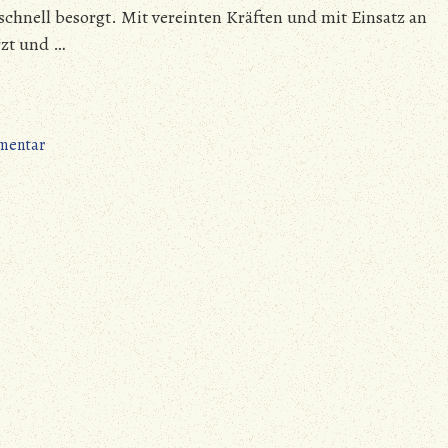
chnell besorgt. Mit vereinten Kräften und mit Einsatz an
rzt und …
zu
mentar
Torgelow
–
Erstmal
duschen,
dann
segeln