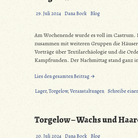
29. Juli 2024
Dana Bock
Blog
Am Wochenende wurde es voll im Castrum. B
zusammen mit weiteren Gruppen die Häuser. 
Vorträge über Textilarchäologie und die Or
Kampfrunden. Der Nachmittag stand ganz im
„Torgelow
Lies den gesamten Beitrag →
–
Bellum
Lager
,
Torgelow
,
Veranstaltungen
Schreibe ein
et
Culina
ruft
Torgelow – Wachs und Haar
zum
Abendessen“
20. Juli 2024
Dana Bock
Blog