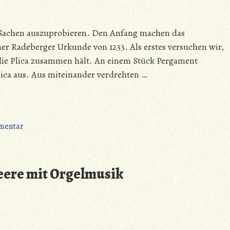
zum
Abendessen
Sachen auszuprobieren. Den Anfang machen das
ner Radeberger Urkunde von 1233. Als erstes versuchen wir,
 die Plica zusammen hält. An einem Stück Pergament
lica aus. Aus miteinander verdrehten …
zu
mentar
Torgelow
–
Wachs
beere mit Orgelmusik
und
Haare