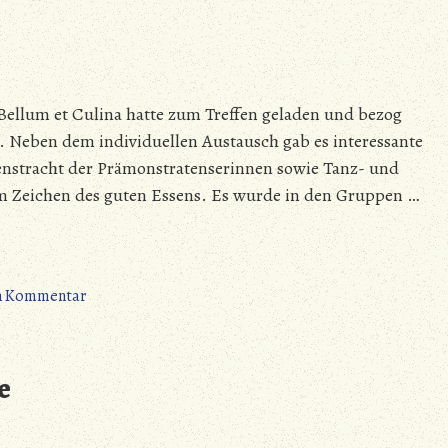
ellum et Culina hatte zum Treffen geladen und bezog
Neben dem individuellen Austausch gab es interessante
denstracht der Prämonstratenserinnen sowie Tanz- und
 Zeichen des guten Essens. Es wurde in den Gruppen …
zu
en Kommentar
Torgelow
–
Bellum
e
et
Culina
ruft