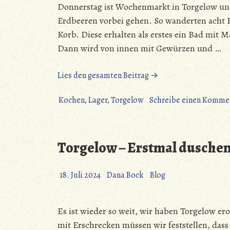
Donnerstag ist Wochenmarkt in Torgelow un
Erdbeeren vorbei gehen. So wanderten acht F
Korb. Diese erhalten als erstes ein Bad mit
Dann wird von innen mit Gewürzen und …
„Torgelow
Lies den gesamten Beitrag →
–
Fisch
Kochen
,
Lager
,
Torgelow
Schreibe einen Komme
trifft
Erdbeere
mit
Torgelow – Erstmal duschen
Orgelmusik“
18. Juli 2024
Dana Bock
Blog
Es ist wieder so weit, wir haben Torgelow er
mit Erschrecken müssen wir feststellen, das