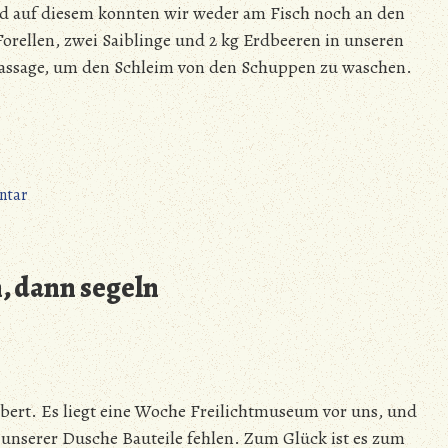
d auf diesem konnten wir weder am Fisch noch an den
orellen, zwei Saiblinge und 2 kg Erdbeeren in unseren
 Massage, um den Schleim von den Schuppen zu waschen.
zu
ntar
Torgelow
–
Fisch
, dann segeln
trifft
Erdbeere
mit
Orgelmusik
obert. Es liegt eine Woche Freilichtmuseum vor uns, und
s unserer Dusche Bauteile fehlen. Zum Glück ist es zum