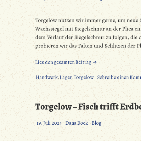
Torgelow nutzen wir immer gerne, um neue 
Wachssiegel mit Siegelschnur an der Plica ei
dem Verlauf der Siegelschnur zu folgen, die
probieren wir das Falten und Schlitzen der P
„Torgelow
Lies den gesamten Beitrag →
–
Wachs
Handwerk
,
Lager
,
Torgelow
Schreibe einen Kom
und
Haare“
Torgelow – Fisch trifft Erd
19. Juli 2024
Dana Bock
Blog