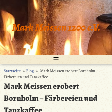
Zum
Inhalt
springen
Mark Meissen 1200 e.V.
Startseite
»
Blog
» Mark Meissen erobert Bornholm –
Färbereien und Tanzkaffee
Mark Meissen erobert
Bornholm – Färbereien und
Tanzkaffee