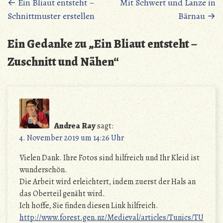
Beitragsnavigation
←
Ein Bliaut entsteht –
Mit Schwert und Lanze in
Schnittmuster erstellen
Bärnau
→
Ein Gedanke zu „
Ein Bliaut entsteht –
Zuschnitt und Nähen
“
Andrea Ray
sagt:
4. November 2019 um 14:26 Uhr
Vielen Dank. Ihre Fotos sind hilfreich und Ihr Kleid ist
wunderschön.
Die Arbeit wird erleichtert, indem zuerst der Hals an
das Oberteil genäht wird.
Ich hoffe, Sie finden diesen Link hilfreich.
http://www.forest.gen.nz/Medieval/articles/Tunics/TU