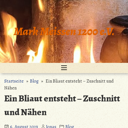
Zum
Inhalt
springen
Mark Meissen 1200 e.V.
Startseite
»
Blog
» Ein Bliaut entsteht – Zuschnitt und
Nähen
Ein Bliaut entsteht – Zuschnitt
und Nähen
6. August 2019
Jonas
Blog