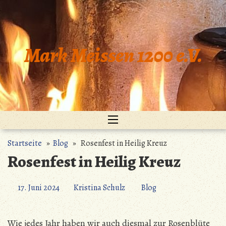
Zum
Inhalt
springen
Mark Meissen 1200 e.V.
Startseite
»
Blog
» Rosenfest in Heilig Kreuz
Rosenfest in Heilig Kreuz
17. Juni 2024
Kristina Schulz
Blog
Wie jedes Jahr haben wir auch diesmal zur Rosenblüte