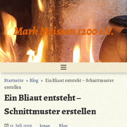
Zum
Inhalt
springen
Mark Meissen 1200 e.V.
Startseite
»
Blog
» Ein Bliaut entsteht – Schnittmuster
erstellen
Ein Bliaut entsteht –
Schnittmuster erstellen
11. Juli 2019
Jonas
Blog