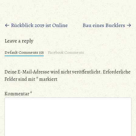
Beitragsnavigation
←
Rückblick 2019 ist Online
Bau eines Bucklers
→
Leave a reply
Default Comments (0)
Facebook Comments
Deine E-Mail-Adresse wird nicht veröffentlicht.
Erforderliche
Felder sind mit
*
markiert
Kommentar
*