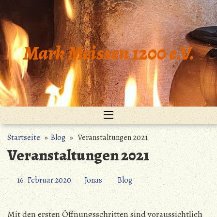
Zum
Inhalt
springen
Mark Meissen 1200 e.V.
Startseite
»
Blog
» Veranstaltungen 2021
Veranstaltungen 2021
16. Februar 2020
Jonas
Blog
Mit den ersten Öffnungsschritten sind voraussichtlich