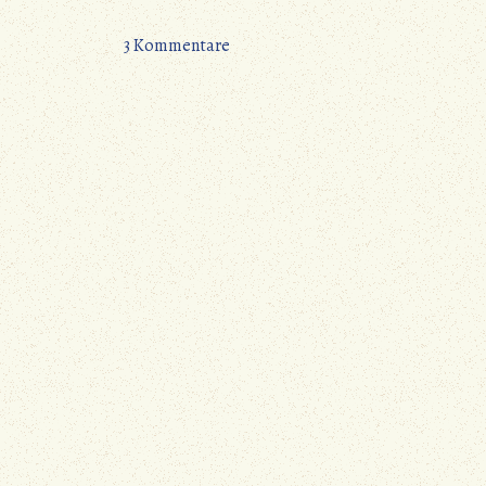
zu
3 Kommentare
Vorstellungsvideo
der
Mark
Meissen
1200