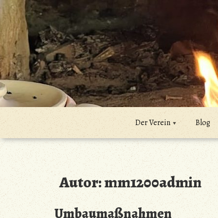
Zum
Inhalt
springen
Der Verein
Blog
Autor:
mm1200admin
Umbaumaßnahmen