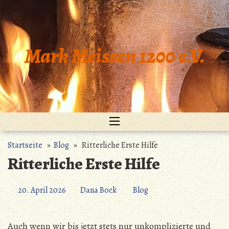
Zum
Inhalt
springen
Mark Meissen 1200 e.V.
Startseite
»
Blog
» Ritterliche Erste Hilfe
Ritterliche Erste Hilfe
20. April 2026
Dana Bock
Blog
Auch wenn wir bis jetzt stets nur unkomplizierte und