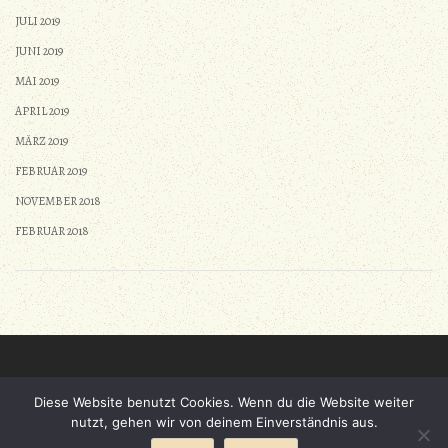
JULI 2019
JUNI 2019
MAI 2019
APRIL 2019
MÄRZ 2019
FEBRUAR 2019
NOVEMBER 2018
FEBRUAR 2018
Diese Website benutzt Cookies. Wenn du die Website weiter
Gestaltet von
Nasio Themes
||
Powered by
WordPress
nutzt, gehen wir von deinem Einverständnis aus.