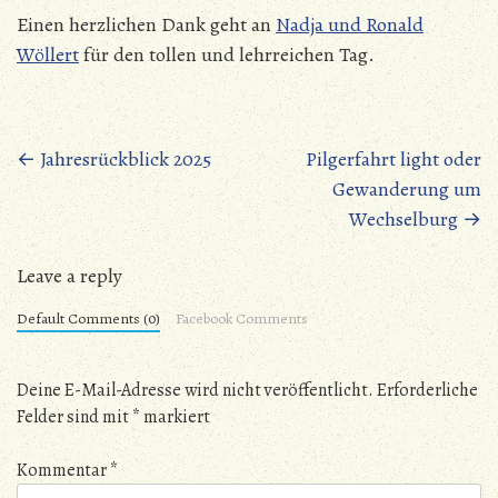
Einen herzlichen Dank geht an
Nadja und Ronald
Wöllert
für den tollen und lehrreichen Tag.
Beitragsnavigation
←
Jahresrückblick 2025
Pilgerfahrt light oder
Gewanderung um
Wechselburg
→
Leave a reply
Default Comments (0)
Facebook Comments
Deine E-Mail-Adresse wird nicht veröffentlicht.
Erforderliche
Felder sind mit
*
markiert
Kommentar
*