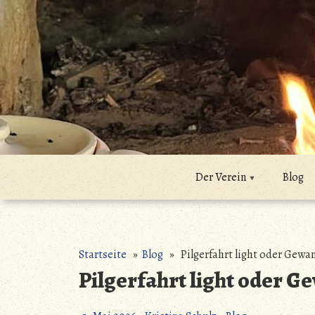
Zum
Inhalt
springen
Der Verein
Blog
Startseite
»
Blog
» Pilgerfahrt light oder Gew
Pilgerfahrt light oder