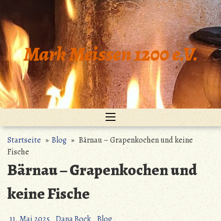
Zum
Inhalt
springen
Mark Meissen 1200 e.V.
Startseite
»
Blog
» Bärnau – Grapenkochen und keine
Fische
Bärnau – Grapenkochen und
keine Fische
11. Mai 2025
Dana Bock
Blog