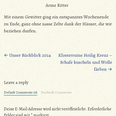
Arme Ritter
Mit einem Gewitter ging ein entspanntes Wochenende
zu Ende, ganz ohne nasse Zelte dank der Häuser, die wir
beziehen durfen.
Beitragsnavigation
←
Unser Rückblick 2024
Klosterruine Heilig Kreuz –
Schafe kuscheln und Wolle
färben
→
Leave a reply
Default Comments (0)
Facebook Comments
Deine E-Mail-Adresse wird nicht veröffentlicht.
Erforderliche
Felder sind mit
*
markiert