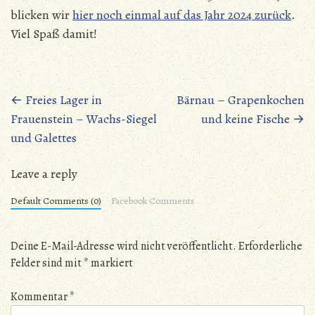
blicken wir
hier noch einmal auf das Jahr 2024 zurück
.
Viel Spaß damit!
Beitragsnavigation
←
Freies Lager in
Bärnau – Grapenkochen
Frauenstein – Wachs-Siegel
und keine Fische
→
und Galettes
Leave a reply
Default Comments (0)
Facebook Comments
Deine E-Mail-Adresse wird nicht veröffentlicht.
Erforderliche
Felder sind mit
*
markiert
Kommentar
*