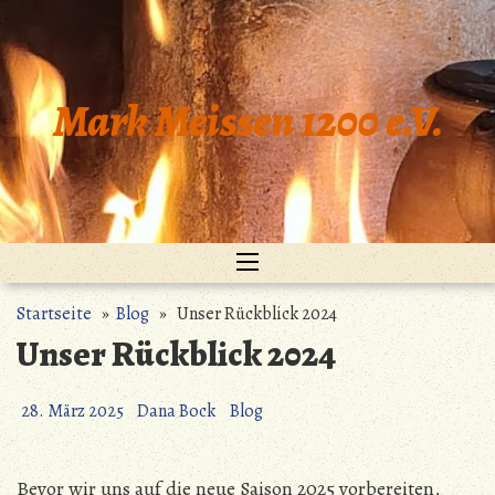
Zum
Inhalt
springen
Mark Meissen 1200 e.V.
Startseite
»
Blog
» Unser Rückblick 2024
Unser Rückblick 2024
28. März 2025
Dana Bock
Blog
Bevor wir uns auf die neue Saison 2025 vorbereiten,