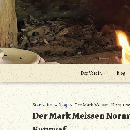
Zum
Inhalt
springen
Der Verein
Blog
Startseite
»
Blog
» Der Mark Meissen Normtisch 
Der Mark Meissen Normti
Entwurf